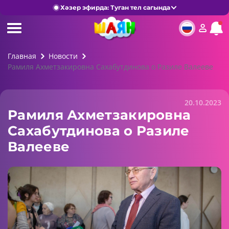
Хәзер эфирда: Туган тел сагында
Главная
Новости
Рамиля Ахметзакировна Сахабутдинова о Разиле Валееве
20.10.2023
Рамиля Ахметзакировна
Сахабутдинова о Разиле
Валееве