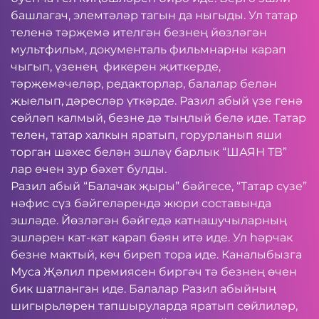
башлагач, элемтәләр тагын да ныгыды. Ул татар
теленә тәрҗемә ителгән безнең йөзләгән
мультфильм, документаль фильмнарны карап
чыгып, үзенең фикерен җиткерде,
тәрҗемәчеләр, редакторлар, балалар белән
җыелып, дәресләр үткәрде. Разил абый үзе генә
сөйләп калмый, безне дә тыңлый белә иде. Татар
телен, татар халкын яратып, горурланып яши
торган шәхес белән эшләү барлык “ШАЯН ТВ”
лар өчен зур бәхет булды.
Разил абый “Балачак җыры” бәйгесе, “Татар сүзе”
нәфис сүз бәйгеләрендә жюри составында
эшләде. Йөзләгән бәйгедә катнашучыларның
эшләрен кат-кат карап бәян итә иде. Ул һәрчак
безне мактый, көч биреп тора иде. Каналыбызга
Муса Җәлил премиясен биргәч тә безнең өчен
бик шатланган иде. Балалар Разил абыйның
шигырьләрен тапшыруларда яратып сөйлиләр,