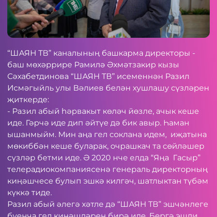
“ШАЯН ТВ” каналының башкарма директоры -
баш мөхәррире Рамилә Әхмәтзакир кызы
Сәхабетдинова “ШАЯН ТВ” исеменнән Разил
Исмәгыйль улы Вәлиев белән хушлашу сүзләрен
җиткерде:
- Разил абый һәрвакыт көләч йөзле, ачык кеше
иде. Гәрчә иде дип әйтүе дә бик авыр. Һаман
ышанмыйм. Мин аңа гел соклана идем, иҗатына
мөкиббән кеше буларак, очрашкач та сөйләшер
сүзләр бетми иде. Ә 2020 нче елда “Яңа Гасыр”
телерадиокомпаниясенә генераль директорның
киңәшчесе булып эшкә килгәч, шатлыктан түбәм
күккә тиде.
Разил абый әлегә хәтле дә “ШАЯН ТВ” эшчәнлеге
буенча гел киңәшләрен бирә иде. Бергә эшли