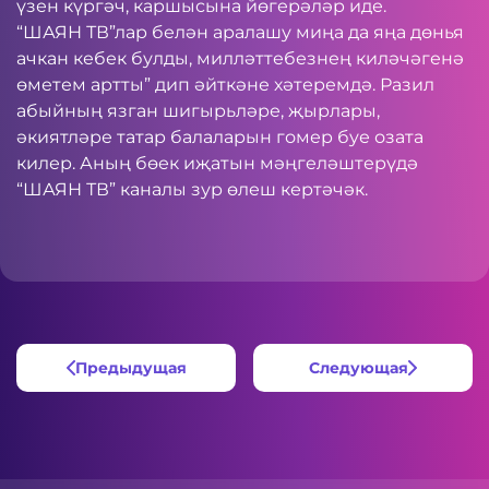
үзен күргәч, каршысына йөгерәләр иде.
“ШАЯН ТВ”лар белән аралашу миңа да яңа дөнья
ачкан кебек булды, милләттебезнең киләчәгенә
өметем артты” дип әйткәне хәтеремдә. Разил
абыйның язган шигырьләре, җырлары,
әкиятләре татар балаларын гомер буе озата
килер. Аның бөек иҗатын мәңгеләштерүдә
“ШАЯН ТВ” каналы зур өлеш кертәчәк.
Предыдущая
Следующая