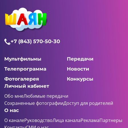
+7 (843) 570-50-30
Мультфильмы
Передачи
Телепрограмма
Новости
Фотогалерея
Конкурсы
Личный кабинет
Обо мне
Любимые передачи
Сохраненные фотографии
Доступ для родителей
О нас
О канале
Руководство
Лица канала
Реклама
Партнеры
Контакты
СМИ о нас