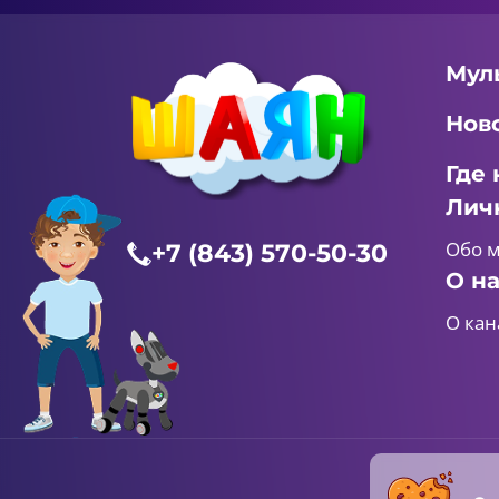
Мул
Нов
Где 
Лич
Обо 
+7 (843) 570-50-30
О н
О кан