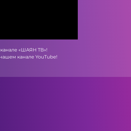
леканале «ШАЯН ТВ»!
а нашем канале
YouTube
!