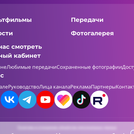
ьтфильмы
Передачи
ости
Фотогалерея
нас смотреть
ный кабинет
мне
Любимые передачи
Сохраненные фотографии
Дост
ас
але
Руководство
Лица канала
Реклама
Партнеры
Контак
Политика в отношении обработки персональных данных