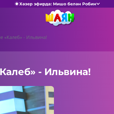
Хәзер эфирда: Мишо белән Робин
е «Калеб» - Ильвина!
Калеб» - Ильвина!