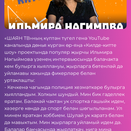
«ШАЯН ТВ»ның күптән түгел генә
YouTube
каналында дөнья күргән өр-яңа «Килде-китте
шоу» проектында популяр җырчы Ильмира
Нәгыймова үзенең интервьюсында балачакта
кем булырга хыяллануы, җырларга бөтенләй дә
уйламавы хакында фикерләре белән
уртаклашты:
- Кечкенә чагымда полиция хезмәткәре булырга
хыялландым. Холкым шундый. Мин бик гаделлек
яратам. Бәләкәй чактан ук спортка гашыйк идем,
хәзерге көндә дә спорт белән шөгыльләнәм. Ул
минем яраткан хоббием. Шулай ук каратэ белән
дә мавыктым. Мин җырларга уйламый идем дә.
Балалар бакчасында җырлаткач, нигә миңа