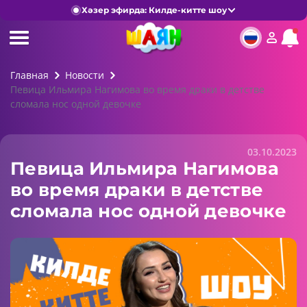
Хәзер эфирда: Килде-китте шоу
Главная
Новости
Певица Ильмира Нагимова во время драки в детстве
сломала нос одной девочке
03.10.2023
Певица Ильмира Нагимова
во время драки в детстве
сломала нос одной девочке