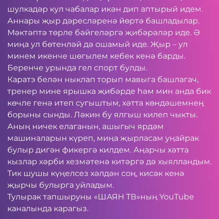
шулкадәр кул чабалар икән дип аптырый идем.
Аннары җыр дәресләренә йөртә башладылар.
Мәктәптә төрле бәйгеләргә җибәрәләр иде. Ә
миңа ул бөтенләй дә ошамый иде. Җыр – ул
минем икенче шөгылем кебек кенә барды.
Беренче урында гел спорт булды.
Каратэ белән ныклап торып мавыга башлагач,
тренер мине ярышка җибәрде һәм мин анда бик
көчле генә итеп сугыштым, хәтта көндәшемнең
борыны сынды. Ләкин бу ялгыш килеп чыкты.
Аның ничек елаганын, ашыгыч ярдәм
машиналарын күреп, миңа җырласам уңайрак
булыр дигән фикергә килдем. Аңарчы хәтта
кызлар хәрби хезмәтенә китәргә дә хыялландым.
Тик шушы күңелсез хәлдән соң, кисәк кенә
җырчы булырга уйладым.
Тулырак тапшыруны «ШАЯН ТВ»ның
YouTube
каналында карагыз.