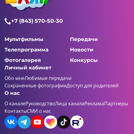
+7 (843) 570-50-30
Мультфильмы
Передачи
Телепрограмма
Новости
Фотогалерея
Конкурсы
Личный кабинет
Обо мне
Любимые передачи
Сохраненные фотографии
Доступ для родителей
О нас
О канале
Руководство
Лица канала
Реклама
Партнеры
Контакты
СМИ о нас