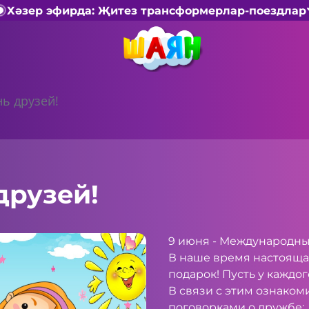
Хәзер эфирда: Җитез трансформерлар-поездлар
нь друзей!
друзей!
9 июня - Международны
В наше время настояща
подарок! Пусть у каждог
В связи с этим ознаком
поговорками о дружбе: