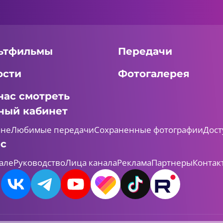
ьтфильмы
Передачи
ости
Фотогалерея
нас смотреть
ный кабинет
мне
Любимые передачи
Сохраненные фотографии
Дост
ас
але
Руководство
Лица канала
Реклама
Партнеры
Контак