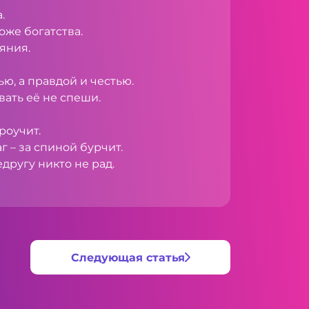
.
оже богатства.
яния.
ю, а правдой и честью.
ать её не спеши.
роучит.
аг – за спиной бурчит.
другу никто не рад.
Следующая статья