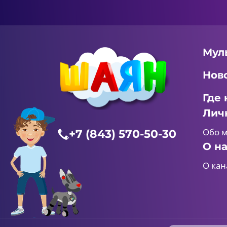
Мул
Нов
Где 
Лич
Обо 
+7 (843) 570-50-30
О н
О кан