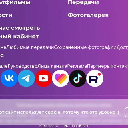
ьтфильмы
Передачи
ости
Фотогалерея
нас смотреть
ный кабинет
мне
Любимые передачи
Сохраненные фотографии
Дост
ас
але
Руководство
Лица канала
Реклама
Партнеры
Контак
Политика в отношении обработки персональных данных
от сайт использует
cookie
, потому что это удобно :)
леканал «ШАЯН ТВ» , Свидетельство о регистрации СМИ Эл-Л №ФС77-731
й и массовых коммуникаций (Роскомнадзор). Использование материалов с д
согласия АО "ТРК "Новый Век"