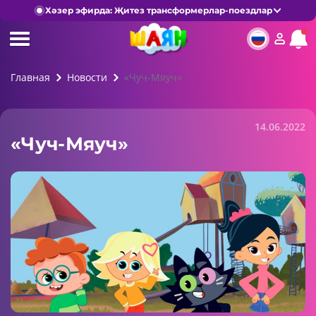
Хәзер эфирда: Җитез трансформерлар-поездлар
Главная
Новости
«Чуч-Мяуч»
14.06.2022
«Чуч-Мяуч»