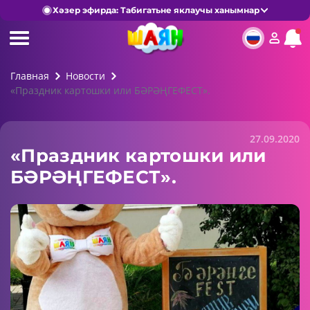
Хәзер эфирда: Табигатьне яклаучы ханымнар
Главная
Новости
«Праздник картошки или БӘРӘҢГЕФЕСТ».
27.09.2020
«Праздник картошки или
БӘРӘҢГЕФЕСТ».