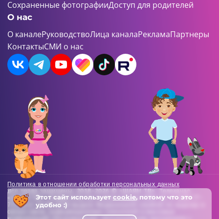
Сохраненные фотографии
Доступ для родителей
О нас
О канале
Руководство
Лица канала
Реклама
Партнеры
Контакты
СМИ о нас
Политика в отношении обработки персональных данных
Все права защищены. 2018-2026 © «ШАЯН ТВ». Телеканал
Этот сайт использует
cookie
, потому что это
«ШАЯН ТВ» , Свидетельство о регистрации СМИ Эл-Л №ФС77-
удобно :)
73138 от 22.06.2018 выдано Федеральной службой по надзору в
сфере связи, информационных технологий и массовых
коммуникаций (Роскомнадзор). Использование материалов с