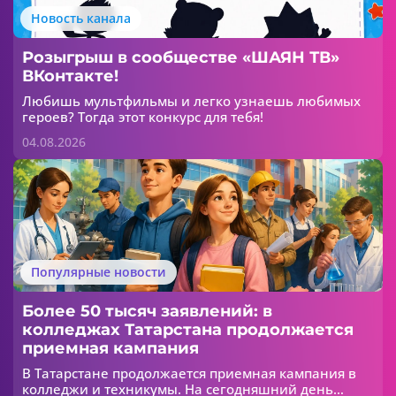
Новость канала
Розыгрыш в сообществе «ШАЯН ТВ»
ВКонтакте!
Любишь мультфильмы и легко узнаешь любимых
героев? Тогда этот конкурс для тебя!
04.08.2026
Популярные новости
Более 50 тысяч заявлений: в
колледжах Татарстана продолжается
приемная кампания
В Татарстане продолжается приемная кампания в
колледжи и техникумы. На сегодняшний день