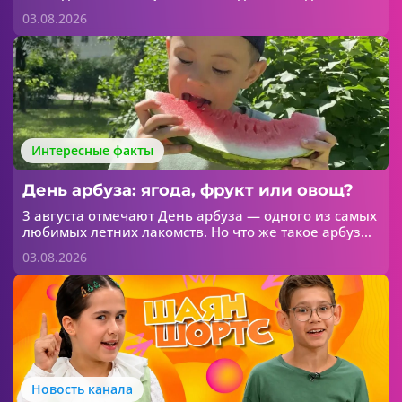
абитуриенты уже подали более 50 тысяч
03.08.2026
заявлений. Об этом сообщает МОиН РТ.
Интересные факты
День арбуза: ягода, фрукт или овощ?
3 августа отмечают День арбуза — одного из самых
любимых летних лакомств. Но что же такое арбуз
на самом деле? Ягода, фрукт или овощ?
03.08.2026
Новость канала