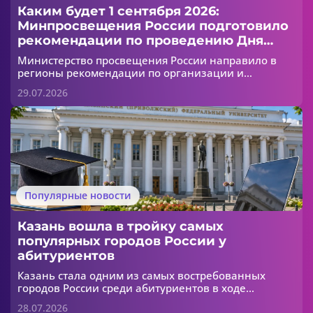
Каким будет 1 сентября 2026:
Минпросвещения России подготовило
рекомендации по проведению Дня
знаний
Министерство просвещения России направило в
регионы рекомендации по организации и
проведению Дня знаний, который пройдет 1
29.07.2026
сентября 2026 года. Документ предназначен для
школ и организаций среднего профессионального
образования. В этом году особое внимание уделено
мероприятиям, посвященным Году единства
народов России.
Популярные новости
Казань вошла в тройку самых
популярных городов России у
абитуриентов
Казань стала одним из самых востребованных
городов России среди абитуриентов в ходе
приемной кампании 2026 года. По данным
28.07.2026