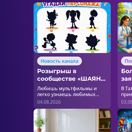
Новость канала
По
Розыгрыш в
Бол
сообществе «ШАЯН
зая
ТВ» ВКонтакте!
ко
Любишь мультфильмы и
В Та
Тат
легко узнаешь любимых
прие
героев? Тогда этот конкурс
колл
пр
04.08.2026
03.0
для тебя!
сег
пр
абит
боле
Об э