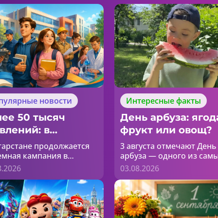
пулярные новости
Интересные факты
ее 50 тысяч
День арбуза: ягод
влений: в
фрукт или овощ?
лледжах
тарстане продолжается
3 августа отмечают День
арстана
мная кампания в
арбуза — одного из сам
еджи и техникумы. На
любимых летних лакомст
одолжается
8.2026
03.08.2026
одняшний день
Но что же такое арбуз на
иемная кампания
уриенты уже подали
самом деле? Ягода, фрук
е 50 тысяч заявлений.
или овощ?
том сообщает МОиН РТ.