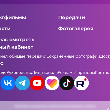
мероприятиям,
посвященным Году един
народов России.
ьтфильмы
Передачи
ости
Фотогалерея
нас смотреть
ный кабинет
мне
Любимые передачи
Сохраненные фотографии
Дост
ас
але
Руководство
Лица канала
Реклама
Партнеры
Контак
Политика в отношении обработки персональных данных