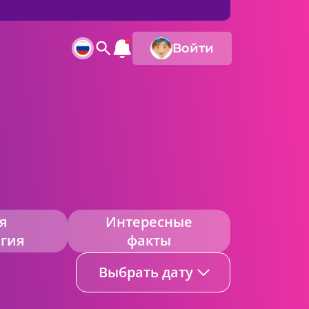
Войти
я
Интересные
гия
факты
Выбрать дату