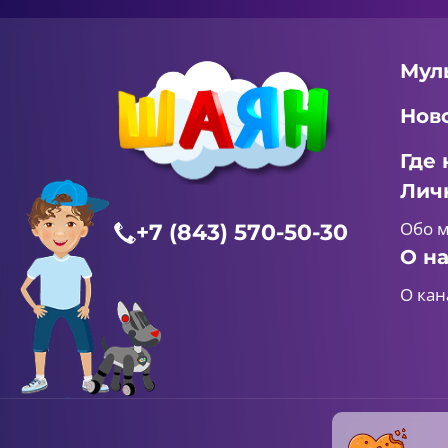
Мул
Нов
Где 
Лич
Обо 
+7 (843) 570-50-30
О н
О кан