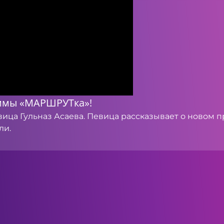
ммы «МАРШРУТка»!
ица Гульназ Асаева. Певица рассказывает о новом пр
ли.