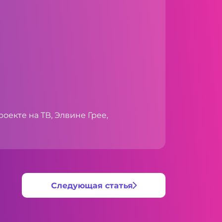
оекте на ТВ, Элвине Грее,
Следующая статья