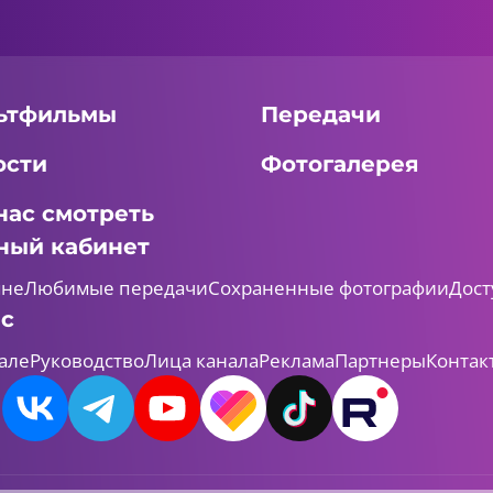
ьтфильмы
Передачи
ости
Фотогалерея
нас смотреть
ный кабинет
мне
Любимые передачи
Сохраненные фотографии
Дост
ас
але
Руководство
Лица канала
Реклама
Партнеры
Контак