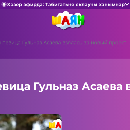
Хәзер эфирда: Табигатьне яклаучы ханымнар
 певица Гульназ Асаева взялась за новый проект
вица Гульназ Асаева в