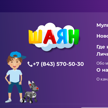
Мул
Нов
Где 
Лич
Обо 
+7 (843) 570-50-30
О н
О кан