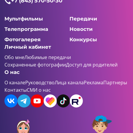
+7 (843) 570-50-30
Мультфильмы
Передачи
Телепрограмма
Новости
Фотогалерея
Конкурсы
Личный кабинет
Обо мне
Любимые передачи
Сохраненные фотографии
Доступ для родителей
О нас
О канале
Руководство
Лица канала
Реклама
Партнеры
Контакты
СМИ о нас