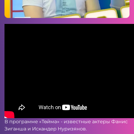
В программе «Төймә» - известные актеры Фанис
Зиганша и Искандер Нуризянов.