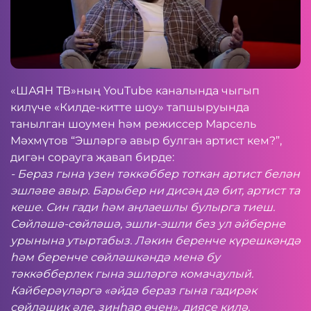
«ШАЯН ТВ»ның YouTube каналында чыгып
килүче «Килде-китте шоу» тапшыруында
танылган шоумен һәм режиссер Марсель
Мәхмүтов “Эшләргә авыр булган артист кем?”,
дигән сорауга җавап бирде:
- Бераз гына үзен тәккәббер тоткан артист белән
эшләве авыр. Барыбер ни дисәң дә бит, артист та
кеше. Син гади һәм аңлаешлы булырга тиеш.
Сөйләшә-сөйләшә, эшли-эшли без ул әйберне
урынына утыртабыз. Ләкин беренче күрешкәндә
һәм беренче сөйләшкәндә менә бу
тәккәбберлек гына эшләргә комачаулый.
Кайберәүләргә «әйдә бераз гына гадирәк
сөйләшик әле, зинһар өчен», диясе килә.