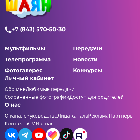
+7 (843) 570-50-30
Мультфильмы
Передачи
Телепрограмма
Новости
Фотогалерея
Конкурсы
Личный кабинет
Обо мне
Любимые передачи
Сохраненные фотографии
Доступ для родителей
О нас
О канале
Руководство
Лица канала
Реклама
Партнеры
Контакты
СМИ о нас