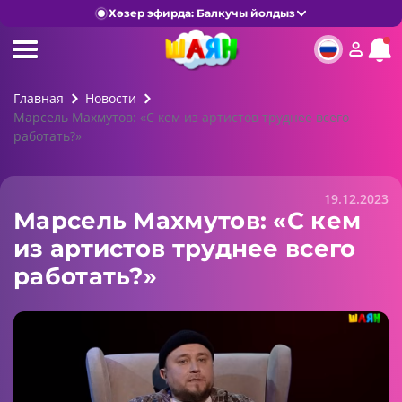
Хәзер эфирда: Балкучы йолдыз
Главная
Новости
Марсель Махмутов: «С кем из артистов труднее всего
работать?»
19.12.2023
Марсель Махмутов: «С кем
из артистов труднее всего
работать?»