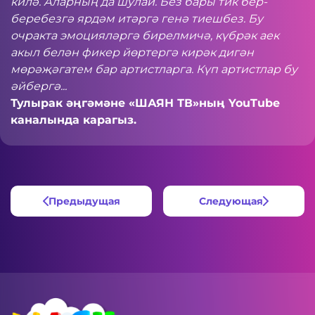
килә. Аларның да шулай. Без бары тик бер-
беребезгә ярдәм итәргә генә тиешбез. Бу
очракта эмоцияләргә бирелмичә, күбрәк аек
акыл белән фикер йөртергә кирәк дигән
мөрәҗәгатем бар артистларга. Күп артистлар бу
әйбергә...
Тулырак әңгәмәне «ШАЯН ТВ»ның
YouTube
каналында карагыз.
Предыдущая
Следующая