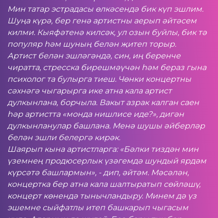
Мин татар эстрадасы өлкәсендә бик күп эшлим.
Шуңа күрә, бер генә артистны аерып әйтәсем
килми. Кыяфәтенә килсәк, ул озын буйлы, бик тә
популяр һәм шуның белән җитеп торыр.
Артист белән эшләгәндә, син, иң беренче
чиратта, стресска бирешмәүчән һәм бераз гына
психолог та булырга тиеш. Чөнки концертны
сәхнәгә чыгарырга ике атна кала артист
дулкынлана, борчыла. Вакыт азрак калган саен
һәр артистта «монда нишлисе иде?», дигән
дулкынланулар башлана. Менә шушы әйберләр
белән эшли белергә кирәк.
Шаярып кына артистларга: «Бәлки тиздән мин
үземнең продюсерлык үзәгемдә шундый ярдәм
күрсәтә башлармын», - дип, әйтәм. Мәсәлән,
концертка бер атна кала шалтыратып сөйләшү,
концерт көнендә тынычландыру. Минем дә үз
эшемне сыйфатлы итеп башкарып чыгасым