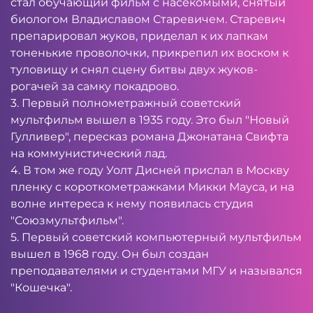
стал обучающий фильм с насекомыми, снятый
биологом Владиславом Старевичем. Старевич
препарировал жуков, приделал к их лапкам
тоненькие проволочки, прикрепил их воском к
туловищу и снял сцену битвы двух жуков-
рогачей за самку покадрово.
3. Первый полнометражный советский
мультфильм вышел в 1935 году. Это был "Новый
Гулливер", пересказ романа Джонатана Свифта
на коммунистический лад.
4. В том же году Уолт Дисней прислал в Москву
пленку с короткометражками Микки Мауса, и на
волне интереса к нему появилась студия
"Союзмультфильм".
5. Первый советский компьютерный мультфильм
вышел в 1968 году. Он был создан
преподавателями и студентами МГУ и назывался
"Кошечка".