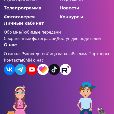
Телепрограмма
Новости
Фотогалерея
Конкурсы
Личный кабинет
Обо мне
Любимые передачи
Сохраненные фотографии
Доступ для родителей
О нас
О канале
Руководство
Лица канала
Реклама
Партнеры
Контакты
СМИ о нас