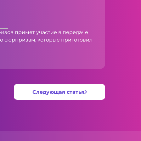
афизов примет участие в передаче
но сюрпризам, которые приготовил
Следующая статья