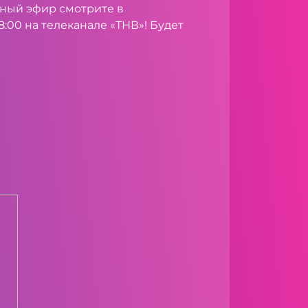
ный эфир смотрите в
18:00 на телеканале «ТНВ»! Будет