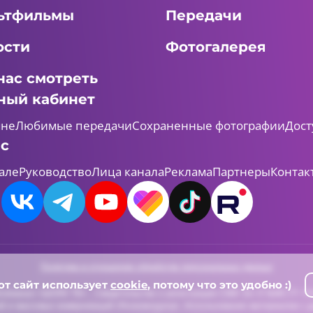
ьтфильмы
Передачи
ости
Фотогалерея
нас смотреть
ный кабинет
мне
Любимые передачи
Сохраненные фотографии
Дост
ас
але
Руководство
Лица канала
Реклама
Партнеры
Контак
Политика в отношении обработки персональных данных
от сайт использует
cookie
, потому что это удобно :)
леканал «ШАЯН ТВ» , Свидетельство о регистрации СМИ Эл-Л №ФС77-731
й и массовых коммуникаций (Роскомнадзор). Использование материалов с д