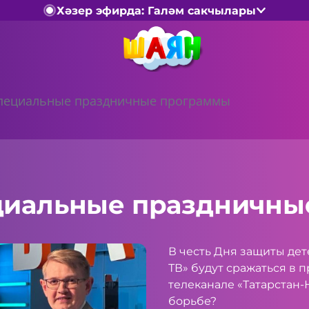
Хәзер эфирда: Галәм сакчылары
специальные праздничные программы
циальные праздничны
В честь Дня защиты де
ТВ» будут сражаться в 
телеканале «Татарстан-
борьбе?