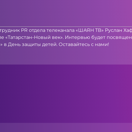
 сотрудник PR отдела телеканала «ШАЯН ТВ» Руслан Х
ле «Татарстан-Новый век». Интервью будет посвяще
 в День защиты детей. Оставайтесь с нами!