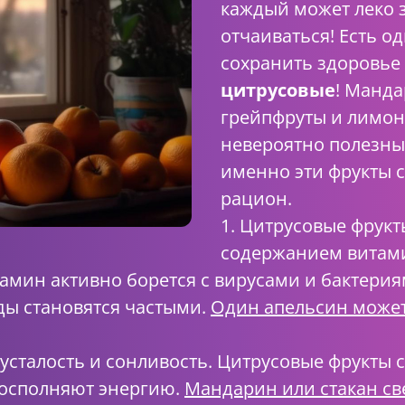
каждый может леко з
отчаиваться! Есть о
сохранить здоровье и
цитрусовые
! Манда
грейпфруты и лимоны
невероятно полезны
именно эти фрукты 
рацион.
1. Цитрусовые фрук
содержанием витами
тамин активно борется с вирусами и бактерия
ды становятся частыми.
Один апельсин может
 усталость и сонливость. Цитрусовые фрукты 
восполняют энергию.
Мандарин или стакан с