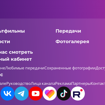
ьтфильмы
Передачи
ости
Фотогалерея
нас смотреть
ный кабинет
мне
Любимые передачи
Сохраненные фотографии
Дост
ас
але
Руководство
Лица канала
Реклама
Партнеры
Контак