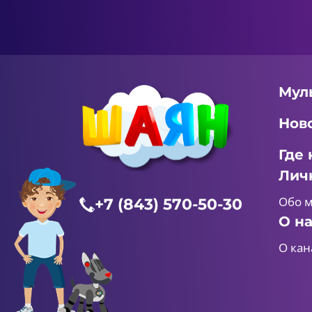
Мул
Нов
Где 
Лич
Обо 
+7 (843) 570-50-30
О н
О кан