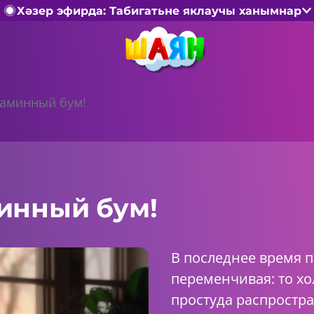
Хәзер эфирда: Табигатьне яклаучы ханымнар
аминный бум!
инный бум!
В последнее время п
переменчивая: то хол
простуда распростра