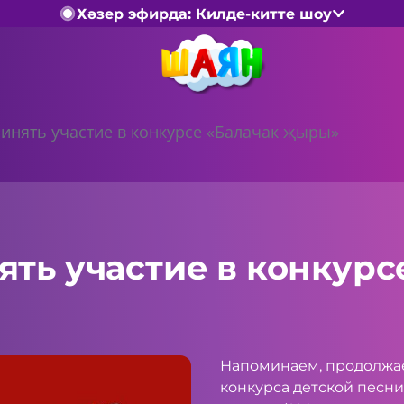
Хәзер эфирда: Килде-китте шоу
инять участие в конкурсе «Балачак җыры»
ть участие в конкурс
Напоминаем, продолжае
конкурса детской песни