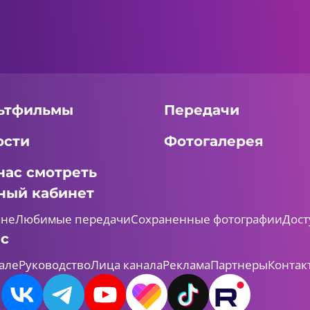
ьтфильмы
Передачи
ости
Фотогалерея
нас смотреть
ный кабинет
мне
Любимые передачи
Сохраненные фотографии
Дост
ас
але
Руководство
Лица канала
Реклама
Партнеры
Контак