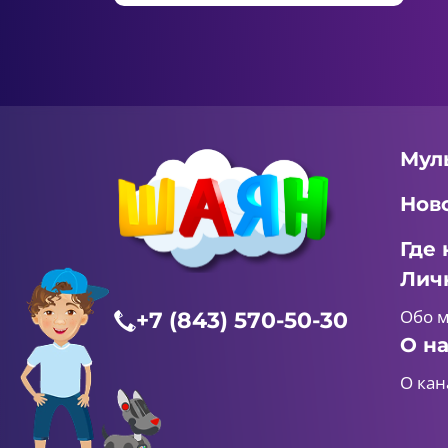
Мул
Нов
Где 
Лич
Обо 
+7 (843) 570-50-30
О н
О кан