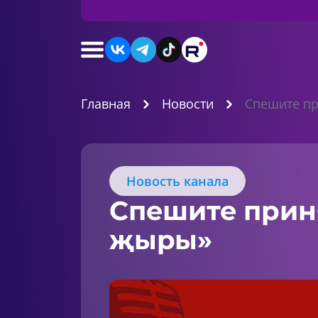
Главная
Новости
Спешите пр
Новость канала
Спешите приня
җыры»