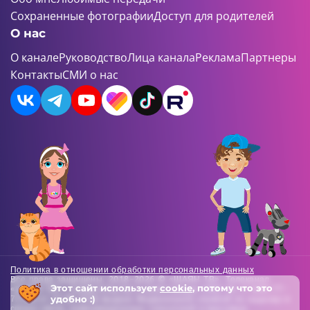
Сохраненные фотографии
Доступ для родителей
О нас
О канале
Руководство
Лица канала
Реклама
Партнеры
Контакты
СМИ о нас
Политика в отношении обработки персональных данных
Все права защищены. 2018-2026 © «ШАЯН ТВ». Телеканал
Этот сайт использует
cookie
, потому что это
«ШАЯН ТВ» , Свидетельство о регистрации СМИ Эл-Л №ФС77-
удобно :)
73138 от 22.06.2018 выдано Федеральной службой по надзору в
сфере связи, информационных технологий и массовых