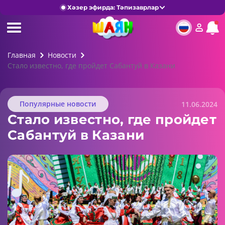
Хәзер эфирда: Тәпизаврлар
Главная
Новости
Стало известно, где пройдет Сабантуй в Казани
Популярные новости
11.06.2024
Стало известно, где пройдет
Сабантуй в Казани