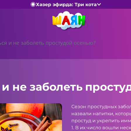
Хәзер эфирда: Три кота
ься и не заболеть простудой осенью?
 и не заболеть просту
Сезон простудных забо
назвали напитки, котор
простуд и укрепить имм
1. В их число вошли не