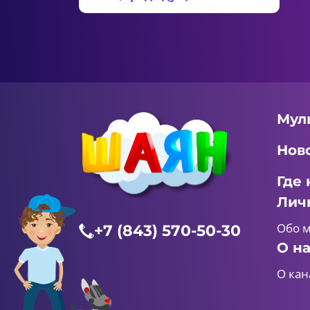
Мул
Нов
Где 
Лич
Обо 
+7 (843) 570-50-30
О н
О кан