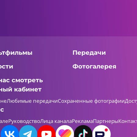
ьтфильмы
Передачи
ости
Фотогалерея
нас смотреть
ный кабинет
мне
Любимые передачи
Сохраненные фотографии
Дост
ас
але
Руководство
Лица канала
Реклама
Партнеры
Контак