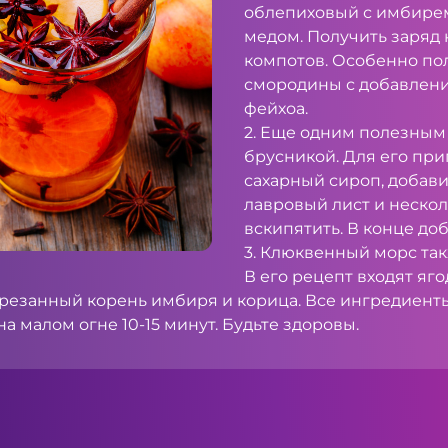
облепиховый с имбирем
медом. Получить заряд
компотов. Особенно по
смородины с добавлени
фейхоа.
2. Еще одним полезным
брусникой. Для его пр
сахарный сироп, добави
лавровый лист и нескол
вскипятить. В конце до
3. Клюквенный морс та
В его рецепт входят яг
нарезанный корень имбиря и корица. Все ингредиент
а малом огне 10-15 минут. Будьте здоровы.