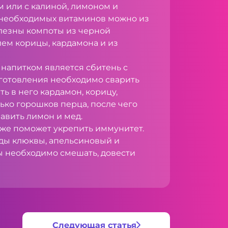
 или с калиной, лимоном и
 необходимых витаминов можно из
лезны компоты из черной
ем корицы, кардамона и из
 напитком является сбитень с
иготовления необходимо сварить
ть в него кардамон, корицу,
ько горошков перца, после чего
бавить лимон и мед.
кже поможет укрепить иммунитет.
оды клюквы, апельсиновый и
ы необходимо смешать, довести
Следующая статья