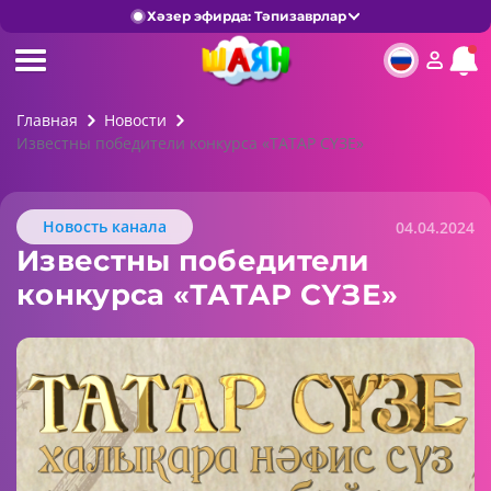
Хәзер эфирда: Тәпизаврлар
Главная
Новости
Известны победители конкурса «ТАТАР СҮЗЕ»
Новость канала
04.04.2024
Известны победители
конкурса «ТАТАР СҮЗЕ»