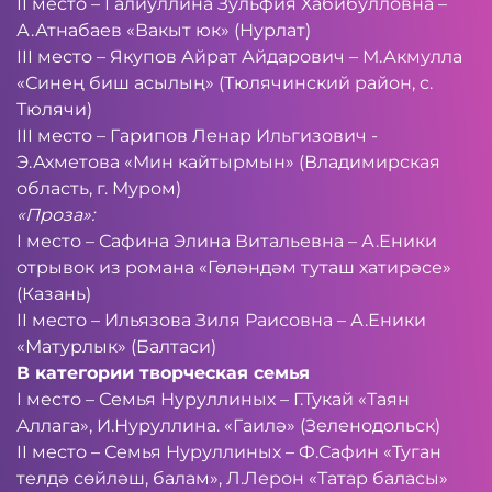
II место – Галиуллина Зульфия Хабибулловна –
А.Атнабаев «Вакыт юк» (Нурлат)
III место – Якупов Айрат Айдарович – М.Акмулла
«Синең биш асылың» (Тюлячинский район, с.
Тюлячи)
III место – Гарипов Ленар Ильгизович -
Э.Ахметова «Мин кайтырмын» (Владимирская
область, г. Муром)
«Проза»:
I место – Сафина Элина Витальевна – А.Еники
отрывок из романа «Гөләндәм туташ хатирәсе»
(Казань)
II место – Ильязова Зиля Раисовна – А.Еники
«Матурлык» (Балтаси)
В категории творческая семья
I место – Семья Нуруллиных – Г.Тукай «Таян
Аллага», И.Нуруллина. «Гаилә» (Зеленодольск)
II место – Семья Нуруллиных – Ф.Сафин «Туган
телдә сөйләш, балам», Л.Лерон «Татар баласы»