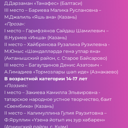
Д.Дарзаман «Тәнәфес» (Балтаси)
III место – Бариева Малика Руслановна –
М.Джалиль «Яшь ана» (Казань)
«Проза»:
I место – Гарифзянов Сайдаш Шамилевич –
В.Нуриев «Инша» (Казань)
II место – Хайбрянова Рузалина Рузилевна -
М.Юныс «Шәмдәлләрдә генә утлар яна»
(Актанышский район, с. Старое Байсарово)
III место – Багаутдинов Денис Азатович -
А.Гимадиев «Тормозлары шәп иде» (Азнакаево)
В возрастной категории 14-17 лет
«Поэзия»:
I место – Закиева Камилла Эльвировна -
татарское народное устное творчество, баит
«Сөембикә» (Казань)
II место – Калимуллина Гулия Раузитовна –
Ф.Яруллин «Үзенә йотып иң зур хәбәрен»
(Атнинский район, с. Куам)