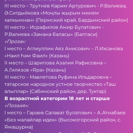
III место – Трутнев Карим Артурович - Р.Вәлиева,
Ә.Ситдыйкова «Моңлы җырым минем
халкымнан» (Пермский край, Бардымский район)
III место – Исрафилов Амир Булатович -
Р.Валиева «Замана баласы» (Балтаси)
«Проза»:
I место – Аглиуллин Аяз Анисович – Л.Ихсанова
«Наил һәм Фаил» (Казань)
II место – Шарипова Азалия Рафисовна –
А.Гилязов «Яра» (Казань)
III место – Мавлетова Руфина Ильдаровна –
татарское народное устное творчество «Таш
алыплар» (Сабинский район, дер. Туктар)
В возрастной категории 18 лет и старше
«Поэзия»:
I место – Гараев Салават Булатович – А.Атнабаев
«Без малайлар идек» (Высокогорский район, с.
Ямашурма)