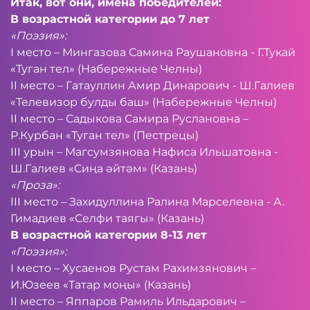
Итак, вот они, имена победителей:
В возрастной категории до 7 лет
«Поэзия»:
I место – Мингазова Самина Раушановна - Г.Тукай
«Туган тел» (Набережные Челны)
II место – Гатауллин Амир Динарович - Ш.Галиев
«Телевизор булды баш» (Набережные Челны)
II место – Садыкова Самира Руслановна –
Р.Курбан «Туган тел» (Пестрецы)
III урын – Магсумзянова Нафиса Ильшатовна -
Ш.Галиев «Сиңа әйтәм» (Казань)
«Проза»:
III место – Захидуллина Ралина Марселевна - А.
Гимадиев «Селфи таягы» (Казань)
В возрастной категории 8-13 лет
«Поэзия»:
I место – Хусаенов Рустам Рахимзянович –
И.Юзеев «Татар моңы» (Казань)
II место – Яппаров Рамиль Ильдарович –