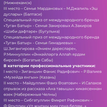
(Нижнекамск)
III место – Семья Мардановых – М.Джалиль «Эш
дуслары» (Балтаси)
Специальный приз от международного бренда
«Туган Батыр» - Семья Закировых А.Закиров
«Шәби дәфтәре» (Бугульма)
Специальный приз от международного бренда
«Туган Батыр» - Семья Гимадиевых –
Ш.Зигангирова «Әнием дәресләре»,
Р.Миннуллин «Әнкәйләргә Аллаһ ярдәм
бирсен!» (Богатые Сабы)
В категории профессиональные участники:
I место – Зиганшин Фанис Радифович – Р.Валиев
«Музейда янгын» (Казань)
II место – Майдуллин Фаиз Фоатович – И.Салахов
отрывок из рассказа «Ана тавышы» хикәясеннән
өзек (Набережные Челны)
III место – Сибгатуллин Фикрет Рафикович –
Ф.Яруллин «Ул җырны мин генә беләм...»