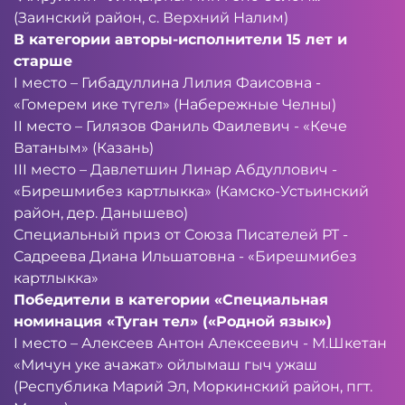
(Заинский район, с. Верхний Налим)
В категории авторы-исполнители 15 лет и
старше
I место – Гибадуллина Лилия Фаисовна -
«Гомерем ике түгел» (Набережные Челны)
II место – Гилязов Фаниль Фаилевич - «Кече
Ватаным» (Казань)
III место – Давлетшин Линар Абдуллович -
«Бирешмибез картлыкка» (Камско-Устьинский
район, дер. Данышево)
Специальный приз от Союза Писателей РТ -
Садреева Диана Ильшатовна - «Бирешмибез
картлыкка»
Победители в категории «Специальная
номинация «Туган тел» («Родной язык»)
I место – Алексеев Антон Алексеевич - М.Шкетан
«Мичун уке ачажат» ойлымаш гыч ужаш
(Республика Марий Эл, Моркинский район, пгт.