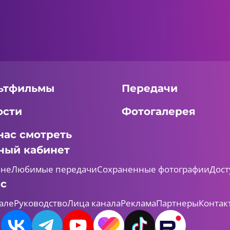
ьтфильмы
Передачи
ости
Фотогалерея
нас смотреть
ный кабинет
мне
Любимые передачи
Сохраненные фотографии
Дост
ас
але
Руководство
Лица канала
Реклама
Партнеры
Контак