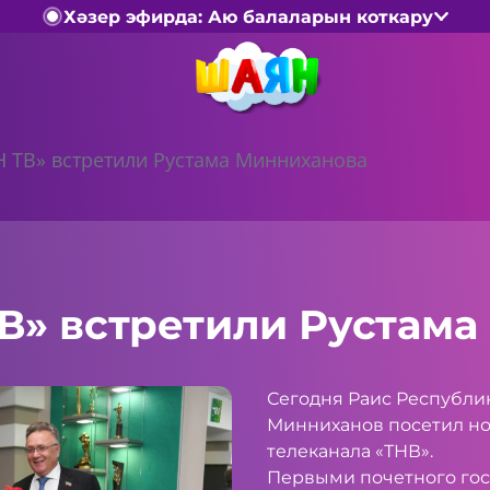
Хәзер эфирда: Аю балаларын коткару
 ТВ» встретили Рустама Минниханова
В» встретили Рустама
Сегодня Раис Республи
Минниханов посетил н
телеканала «ТНВ».
Первыми почетного гос