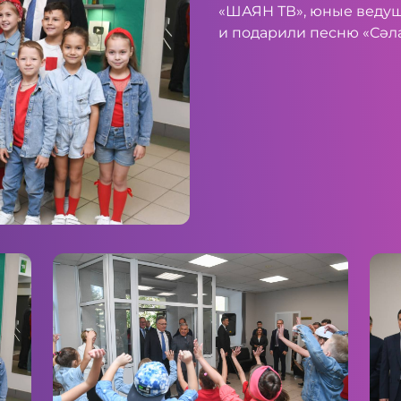
«ШАЯН ТВ», юные ведущ
и подарили песню «Сәл