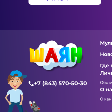
Мул
Нов
Где 
Лич
Обо 
+7 (843) 570-50-30
О н
О кан