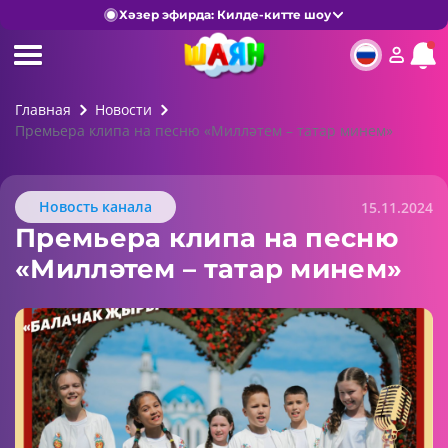
Хәзер эфирда: Килде-китте шоу
Главная
Новости
Премьера клипа на песню «Милләтем – татар минем»
Новость канала
15.11.2024
Премьера клипа на песню
«Милләтем – татар минем»