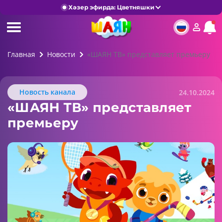
Хәзер эфирда: Цветняшки
Главная
Новости
«ШАЯН ТВ» представляет премьеру
Новость канала
24.10.2024
«ШАЯН ТВ» представляет
премьеру