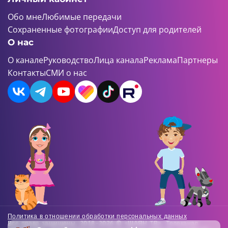
Обо мне
Любимые передачи
Сохраненные фотографии
Доступ для родителей
О нас
О канале
Руководство
Лица канала
Реклама
Партнеры
Контакты
СМИ о нас
Политика в отношении обработки персональных данных
Все права защищены. 2018-2026 © «ШАЯН ТВ». Телеканал