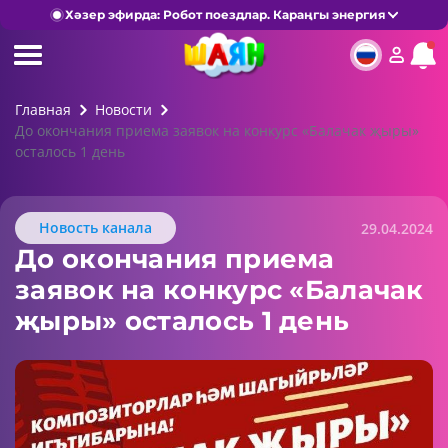
Хәзер эфирда: Робот поездлар. Караңгы энергия
Главная
Новости
До окончания приема заявок на конкурс «Балачак җыры»
осталось 1 день
Новость канала
29.04.2024
До окончания приема
заявок на конкурс «Балачак
җыры» осталось 1 день