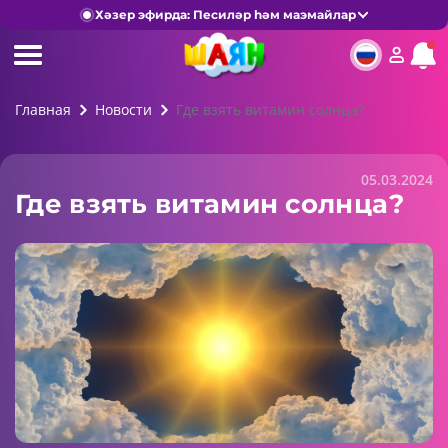
Хәзер эфирда: Песиләр һәм маэмайлар
Главная
Новости
Где взять витамин солнца?
05.03.2024
Где взять витамин солнца?