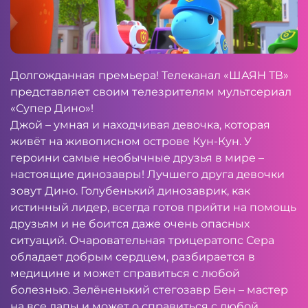
Долгожданная премьера! Телеканал «ШАЯН ТВ»
представляет своим телезрителям мультсериал
«Супер Дино»!
Джой – умная и находчивая девочка, которая
живёт на живописном острове Кун-Кун. У
героини самые необычные друзья в мире –
настоящие динозавры! Лучшего друга девочки
зовут Дино. Голубенький динозаврик, как
истинный лидер, всегда готов прийти на помощь
друзьям и не боится даже очень опасных
ситуаций. Очаровательная трицератопс Сера
обладает добрым сердцем, разбирается в
медицине и может справиться с любой
болезнью. Зелёненький стегозавр Бен – мастер
на все лапы и может о справиться с любой