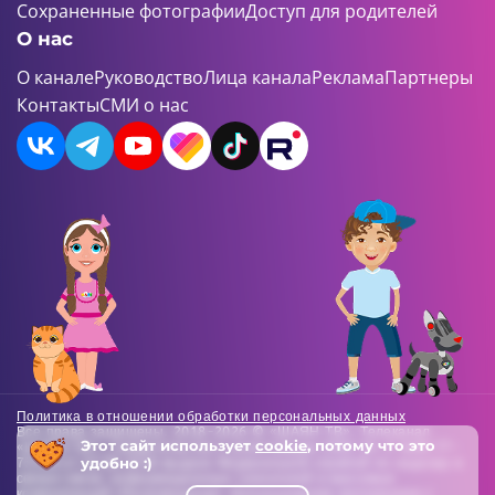
Сохраненные фотографии
Доступ для родителей
О нас
О канале
Руководство
Лица канала
Реклама
Партнеры
Контакты
СМИ о нас
Политика в отношении обработки персональных данных
Все права защищены. 2018-2026 © «ШАЯН ТВ». Телеканал
Этот сайт использует
cookie
, потому что это
«ШАЯН ТВ» , Свидетельство о регистрации СМИ Эл-Л №ФС77-
удобно :)
73138 от 22.06.2018 выдано Федеральной службой по надзору в
сфере связи, информационных технологий и массовых
коммуникаций (Роскомнадзор). Использование материалов с