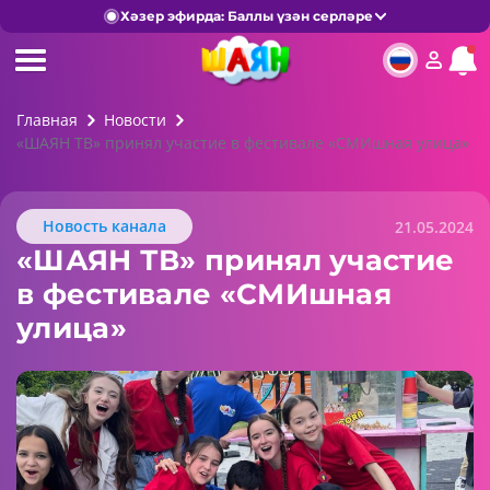
Хәзер эфирда: Баллы үзән серләре
Главная
Новости
«ШАЯН ТВ» принял участие в фестивале «СМИшная улица»
Новость канала
21.05.2024
«ШАЯН ТВ» принял участие
в фестивале «СМИшная
улица»