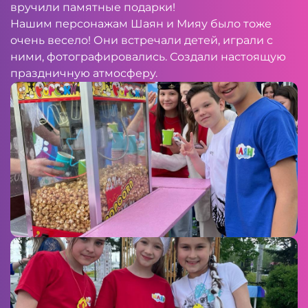
вручили памятные подарки!
Нашим персонажам Шаян и Мияу было тоже
очень весело! Они встречали детей, играли с
ними, фотографировались. Создали настоящую
праздничную атмосферу.