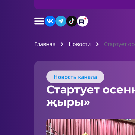
Главная
Новости
Стартует о
Новость канала
Стартует осен
җыры»