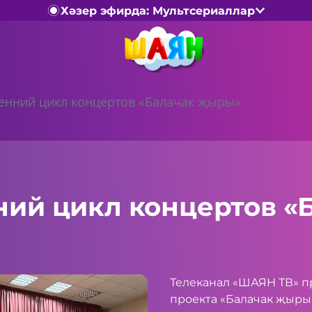
Хәзер эфирда: Мультсериаллар
сенний цикл концертов «Балачак җыры»
ний цикл концертов «
Телеканал «ШАЯН ТВ» п
проекта «Балачак җыры»