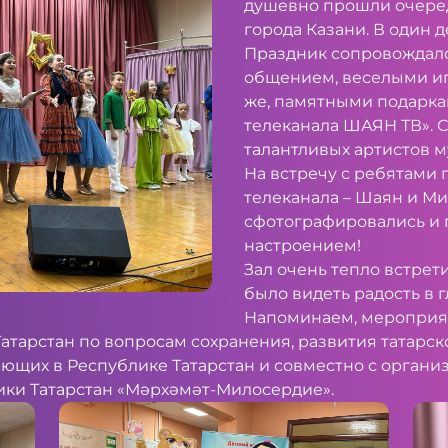
душевно прошли очере
города Казани. В один д
Праздник сопровождал
общением, веселыми иг
же, памятными подарка
телеканала ШАЯН ТВ». 
талантливых артистов м
На встречу с ребятами
телеканала – Шаян и Ми
сфотографировались и
настроением!
Зал очень тепло встрет
было видеть радость в г
Напоминаем, мероприя
атарстан по вопросам сохранения, развития татарск
ющих в Республике Татарстан и совместно с орган
ики Татарстан «Мәрхәмәт-Милосердие».