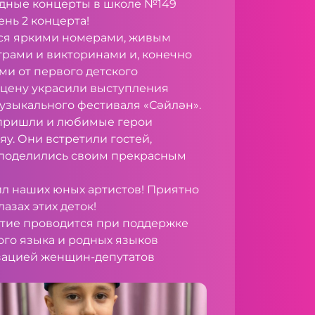
дные концерты в школе №149
ень 2 концерта!
ся яркими номерами, живым
рами и викторинами и, конечно
ми от первого детского
Сцену украсили выступления
узыкального фестиваля «Сәйлән».
 пришли и любимые герои
яу. Они встретили гостей,
 поделились своим прекрасным
ил наших юных артистов! Приятно
лазах этих деток!
тие проводится при поддержке
ого языка и родных языков
изацией женщин-депутатов