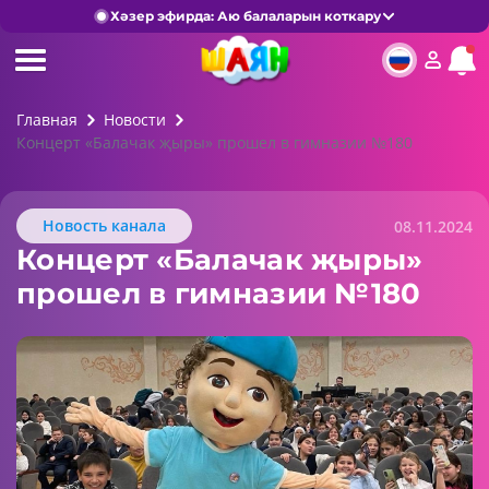
Хәзер эфирда: Аю балаларын коткару
Главная
Новости
Концерт «Балачак җыры» прошел в гимназии №180
Новость канала
08.11.2024
Концерт «Балачак җыры»
прошел в гимназии №180