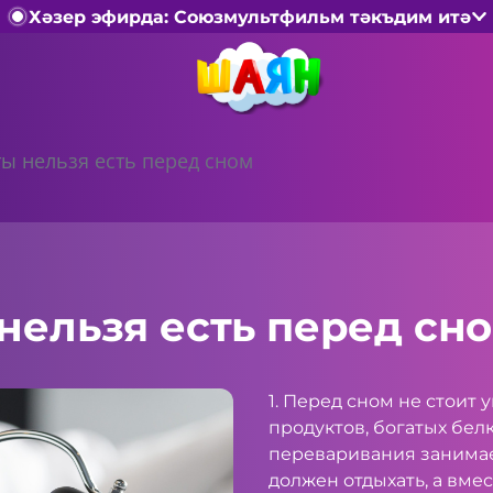
Хәзер эфирда: Союзмультфильм тәкъдим итә
ты нельзя есть перед сном
нельзя есть перед сн
1. Перед сном не стоит
продуктов, богатых белк
переваривания занима
должен отдыхать, а вмес