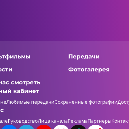
ьтфильмы
Передачи
ости
Фотогалерея
нас смотреть
ный кабинет
мне
Любимые передачи
Сохраненные фотографии
Дост
ас
але
Руководство
Лица канала
Реклама
Партнеры
Контак