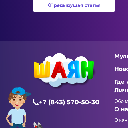
Предыдущая статья
Мул
Нов
Где 
Лич
Обо 
+7 (843) 570-50-30
О н
О кан