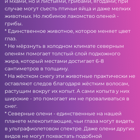
и мхами, но и листьями, грибами, ягодами; при
случае могут съесть птичьи яйца и даже мелких
животных. Но любимое лакомство оленей -
грибы.
* Единственное животное, которое меняет цвет
глаз.
* Не мёрзнуть в холодном климате северным
оленям помогает толстый слой подкожного
жира, который местами достигает 6-8
сантиметров в толщину.
* На жёстком снегу эти животные практически не
оставляют следов благодаря жёстким волосам,
растущим вокруг их копыт. А сами копыта у них
широкие - это помогает им не проваливаться в
снег.
* Северные олени - единственные на нашей
планете млекопитающие, чьи глаза могут видеть
в ультрафиолетовом спектре. Даже олени других
видов не могут похвастать подобной