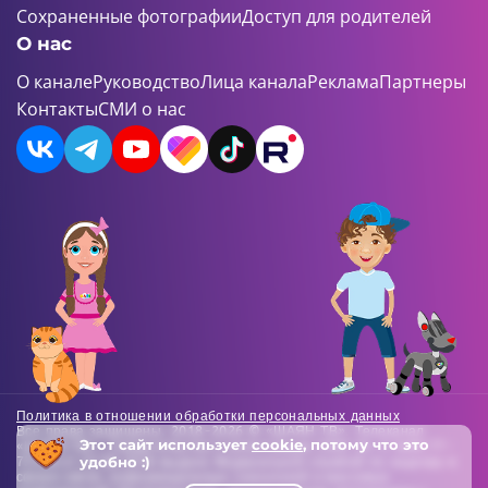
Сохраненные фотографии
Доступ для родителей
О нас
О канале
Руководство
Лица канала
Реклама
Партнеры
Контакты
СМИ о нас
Политика в отношении обработки персональных данных
Все права защищены. 2018-2026 © «ШАЯН ТВ». Телеканал
Этот сайт использует
cookie
, потому что это
«ШАЯН ТВ» , Свидетельство о регистрации СМИ Эл-Л №ФС77-
удобно :)
73138 от 22.06.2018 выдано Федеральной службой по надзору в
сфере связи, информационных технологий и массовых