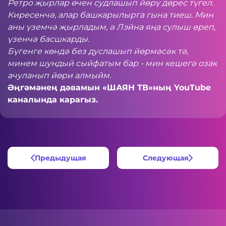
Ретро җырлар өчен судлашып йөрү дөрес түгел.
Киресенчә, алар башкарылырга гына тиеш. Мин
аны үземчә җырладым, ә Лэйна яңа сулыш өреп,
үзенчә басшкарды.
Бүгенге көндә без дуслашып йөрмәсәк тә,
минем шундый сыйфатым бар - мин кешегә озак
ачуланып йөри алмыйм.
Әңгәмәнең дәвамын «ШАЯН ТВ»ның
YouTube
каналында карагыз.
Предыдущая
Следующая