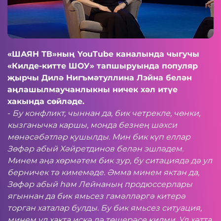
«ШАЯН ТВ»ның YouTube каналында чыгучы
«Килде-китте ШОУ» тапшыруында популяр
җырчы Дилә Нигъмәтуллина Лэйна белән
аңлашылмаучанлыкны ничек хәл итүе
хакында сөйләде.
-
Бу конфликт, чыннан да, бик четрекле, чөнки,
кызганычка каршы, монда безнең шәхси
мөнәсәбәтләр кушылды. Мин бик күп еллар
Зөфәр абый Хәйретдинов белән эшләдем.
Минем аңа хөрмәтем бик зур, бу ситациядә дә ул
берничек тә кимемәде. Әмма минем яктан да,
Зөфәр абый һәм Лейнаның продюссерлары
ягыннан да бик ямьсез гамәлләргә китерә
торган хаталар булды. Бу бик ямьсез ситуация,
минем ул хакта искә дә төшерәсе килми. Ул хәтта