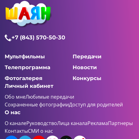
+7 (843) 570-50-30
Мультфильмы
Передачи
Телепрограмма
Новости
Фотогалерея
Конкурсы
Личный кабинет
Обо мне
Любимые передачи
Сохраненные фотографии
Доступ для родителей
О нас
О канале
Руководство
Лица канала
Реклама
Партнеры
Контакты
СМИ о нас