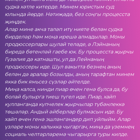
судка хәтле китерде. Минем юристым суд
юлында йөрде. Нәтиҗәдә, без соңгы процесста
җиңдек.
Алар мине акча таләп итү нияте белән судка
бирделәр һәм моңа ирешә алмадылар. Моны
продюссерлары шулай теләде, ә Лэйнаның
биредә бөтенләй гаебе юк. Бу процесста җырчы
Гүзәлия дә катнашты, ул да Лейнаның
продюссеры иде. Шул вакытта безнең аның
белән дә аралар бозылды, аның тарафтан минем
якка бик ямьсез сүзләр әйтелде.
Миңа калса, нинди пиар өчен генә булса да, бу
болай булырга тиеш түгел иде. Пиар, хайп
кулланганда күпчелек җырчылар түбәнлеккә
төшәләр. Андый әйберләр булмасын иде. Бу
хайп өчен генә эшләнгәндер дип уйлыйм. Алар
үзләре моны халыкка чыгаргач, миңа да үземнең
социаль челтәрләремә чыгарырга туры килде.