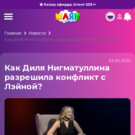
Хәзер эфирда: Агент 203
Главная
Новости
Как Диля Нигматуллина разрешила конфликт с Лэйной?
04.03.2024
Как Диля Нигматуллина
разрешила конфликт с
Лэйной?