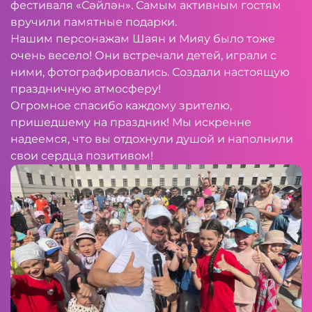
фестиваля «Сәйлән». Самым активным гостям
вручили памятные подарки.
Нашим персонажам Шаян и Мияу было тоже
очень весело! Они встречали детей, играли с
ними, фотографировались. Создали настоящую
праздничную атмосферу!
Огромное спасибо каждому зрителю,
пришедшему на праздник! Мы искренне
надеемся, что вы отдохнули душой и наполнили
свои сердца позитивом!