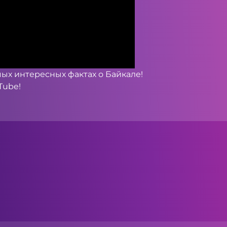
мых интересных фактах о Байкале!
Tube
!