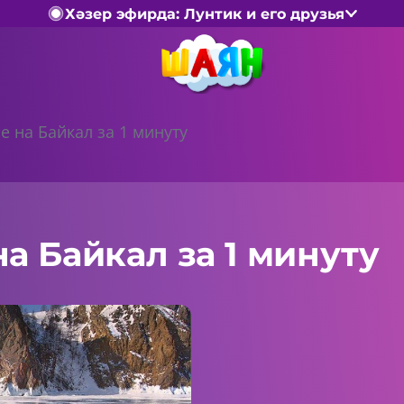
Хәзер эфирда: Лунтик и его друзья
е на Байкал за 1 минуту
а Байкал за 1 минуту