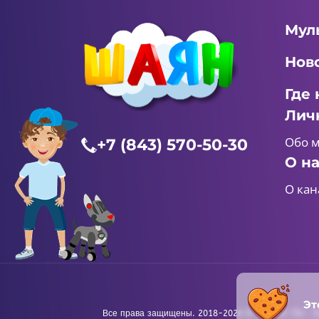
Мул
Нов
Где 
Лич
Обо 
+7 (843) 570-50-30
О н
О кан
Эт
Все права защищены. 2018-2026 © «ШАЯН ТВ». Те