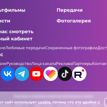
ьтфильмы
Передачи
ости
Фотогалерея
нас смотреть
ный кабинет
мне
Любимые передачи
Сохраненные фотографии
Дост
ас
але
Руководство
Лица канала
Реклама
Партнеры
Контак
Политика в отношении обработки персональных данных
от сайт использует
cookie
, потому что это удобно :)
леканал «ШАЯН ТВ» , Свидетельство о регистрации СМИ Эл-Л №ФС77-731