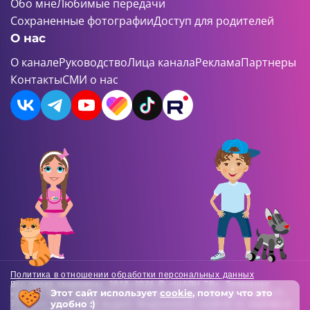
Обо мне
Любимые передачи
Сохраненные фотографии
Доступ для родителей
О нас
О канале
Руководство
Лица канала
Реклама
Партнеры
Контакты
СМИ о нас
Политика в отношении обработки персональных данных
Все права защищены. 2018-2026 © «ШАЯН ТВ». Телеканал
Этот сайт использует
cookie
, потому что это
«ШАЯН ТВ» , Свидетельство о регистрации СМИ Эл-Л №ФС77-
удобно :)
73138 от 22.06.2018 выдано Федеральной службой по надзору в