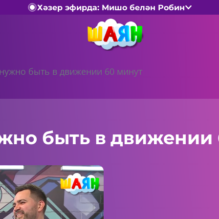
Хәзер эфирда: Мишо белән Робин
нужно быть в движении 60 минут
жно быть в движении 