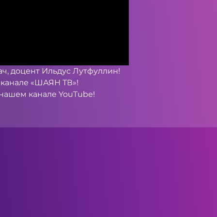
ач, доцент Ильдус Лутфуллин!
леканале «ШАЯН ТВ»!
а нашем канале
YouTube
!