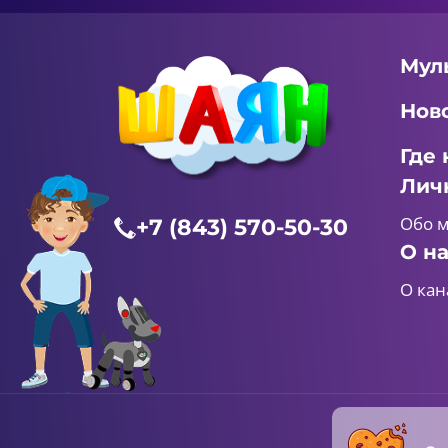
Мул
Нов
Где 
Лич
Обо 
+7 (843) 570-50-30
О н
О кан