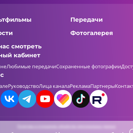
ьтфильмы
Передачи
ости
Фотогалерея
нас смотреть
ный кабинет
мне
Любимые передачи
Сохраненные фотографии
Дост
ас
але
Руководство
Лица канала
Реклама
Партнеры
Контак
Политика в отношении обработки персональных данных