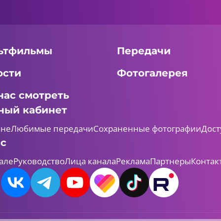
ьтфильмы
Передачи
ости
Фотогалерея
нас смотреть
ный кабинет
мне
Любимые передачи
Сохраненные фотографии
Дост
ас
але
Руководство
Лица канала
Реклама
Партнеры
Контак