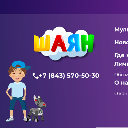
Мул
Нов
Где 
Лич
Обо 
+7 (843) 570-50-30
О н
О кан