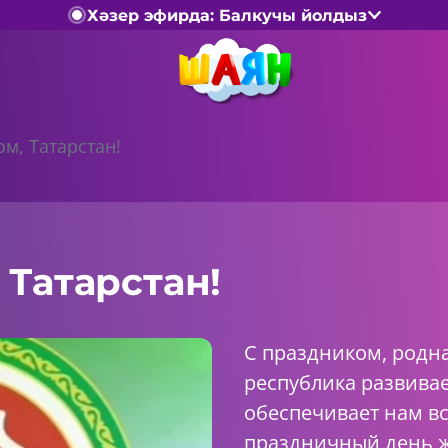
Хәзер эфирда: Балкучы йолдыз
м, Татарстан!
 Татарстан!
С праздником, родн
республика развива
обеспечивает нам в
праздничный день 