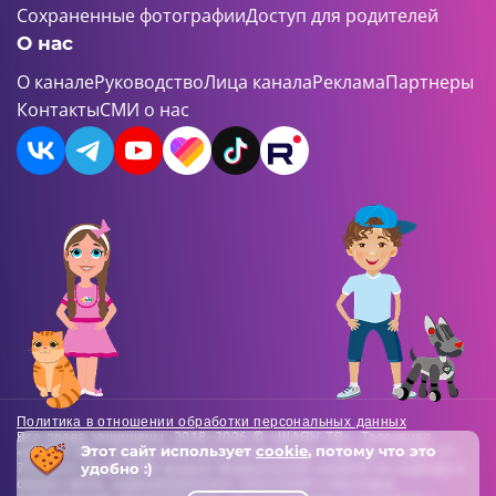
Сохраненные фотографии
Доступ для родителей
О нас
О канале
Руководство
Лица канала
Реклама
Партнеры
Контакты
СМИ о нас
Политика в отношении обработки персональных данных
Все права защищены. 2018-2026 © «ШАЯН ТВ». Телеканал
Этот сайт использует
cookie
, потому что это
«ШАЯН ТВ» , Свидетельство о регистрации СМИ Эл-Л №ФС77-
удобно :)
73138 от 22.06.2018 выдано Федеральной службой по надзору в
сфере связи, информационных технологий и массовых