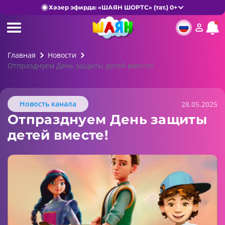
Хәзер эфирда: «ШАЯН ШОРТС» (тат.) 0+
Главная
Новости
Отпразднуем День защиты детей вместе!
Новость канала
28.05.2025
Отпразднуем День защиты
детей вместе!