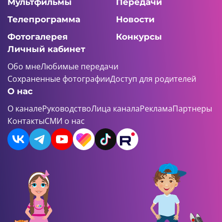
Мультфильмы
Передачи
Телепрограмма
Новости
Фотогалерея
Конкурсы
Личный кабинет
Обо мне
Любимые передачи
Сохраненные фотографии
Доступ для родителей
О нас
О канале
Руководство
Лица канала
Реклама
Партнеры
Контакты
СМИ о нас