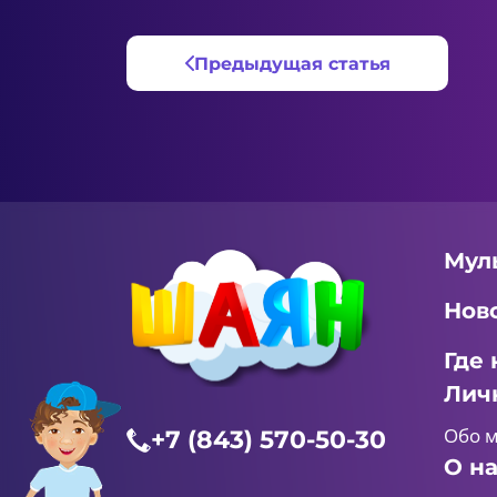
Предыдущая статья
Мул
Нов
Где 
Лич
Обо 
+7 (843) 570-50-30
О н