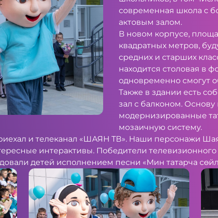
современная школа с б
актовым залом.
В новом корпусе, площа
квадратных метров, буд
средних и старших клас
находится столовая в ф
одновременно смогут о
Также в здании есть со
зал с балконом. Основу
модернизированные тат
мозаичную систему.
риехал и телеканал «ШАЯН ТВ». Наши персонажи Шая
тересные интерактивы. Победители телевизионного
довали детей исполнением песни «Мин татарча сөй