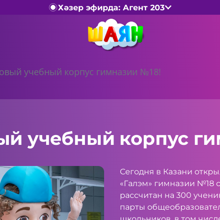
Хәзер эфирда: Агент 203
овый учебный корпус гимназии №18!
ый учебный корпус ги
Сегодня в Казани откр
«Галэм» гимназии №18 с
рассчитан на 300 учени
парты общеобразовател
школьников, в том числ