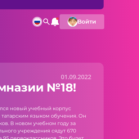
Войти
01.09.2022
мназии №18!
ылся новый учебный корпус
 татарским языком обучения. Он
ков. В новом учебном году за
ьного учреждения сядут 670
е 95 первоклассников. Это будет