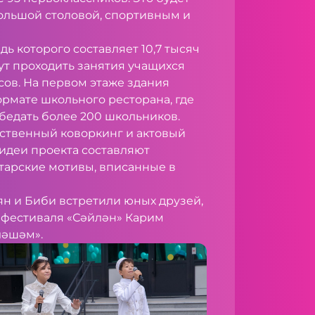
ольшой столовой, спортивным и
дь которого составляет 10,7 тысяч
ут проходить занятия учащихся
сов. На первом этаже здания
ормате школьного ресторана, где
бедать более 200 школьников.
бственный коворкинг и актовый
 идеи проекта составляют
арские мотивы, вписанные в
н и Биби встретили юных друзей,
 фестиваля «Сәйлән» Карим
ләшәм».