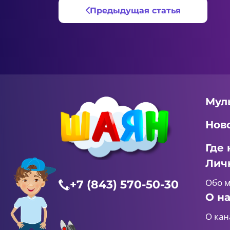
Предыдущая статья
Мул
Нов
Где 
Лич
Обо 
+7 (843) 570-50-30
О н
О кан