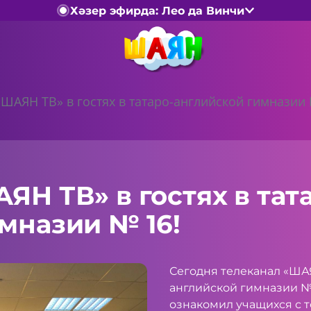
Хәзер эфирда: Лео да Винчи
«ШАЯН ТВ» в гостях в татаро-английской гимназии 
ЯН ТВ» в гостях в тат
мназии № 16!
Сегодня телеканал «ШАЯ
английской гимназии №
ознакомил учащихся с т