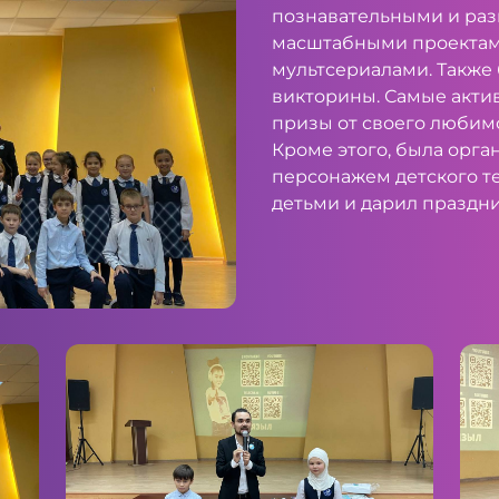
познавательными и раз
масштабными проектам
мультсериалами. Также
викторины. Самые акти
призы от своего любим
Кроме этого, была орга
персонажем детского т
детьми и дарил праздн