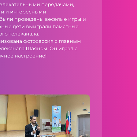
влекательными передачами,
и и интересными
 были проведены веселые игры и
вные дети выиграли памятные
ого телеканала.
низована фотосессия с главным
елеканала Шаяном. Он играл с
ичное настроение!