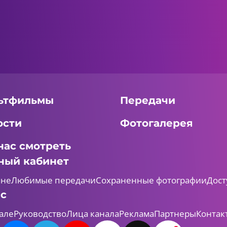
ьтфильмы
Передачи
ости
Фотогалерея
нас смотреть
ный кабинет
мне
Любимые передачи
Сохраненные фотографии
Дост
ас
але
Руководство
Лица канала
Реклама
Партнеры
Контак