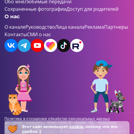
Обо мне
Любимые передачи
Сохраненные фотографии
Доступ для родителей
О нас
О канале
Руководство
Лица канала
Реклама
Партнеры
Контакты
СМИ о нас
Политика в отношении обработки персональных данных
Все права защищены. 2018-2026 © «ШАЯН ТВ». Телеканал
Этот сайт использует
cookie
, потому что это
«ШАЯН ТВ» , Свидетельство о регистрации СМИ Эл-Л №ФС77-
удобно :)
73138 от 22.06.2018 выдано Федеральной службой по надзору в