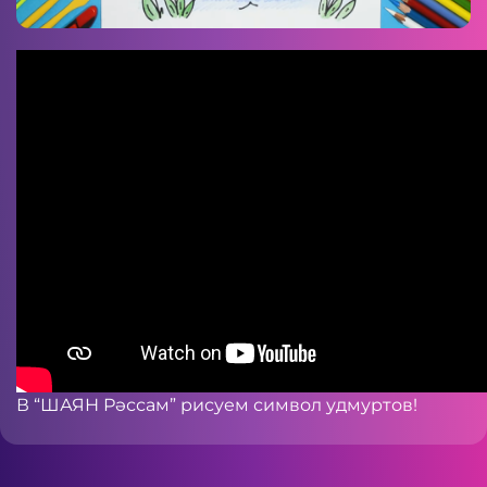
В “ШАЯН Рәссам” рисуем символ удмуртов!