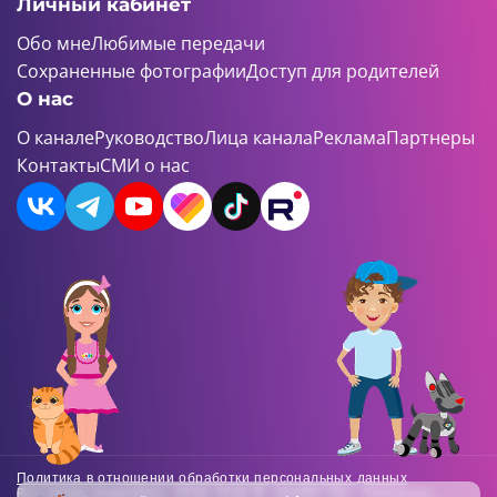
Личный кабинет
Обо мне
Любимые передачи
Сохраненные фотографии
Доступ для родителей
О нас
О канале
Руководство
Лица канала
Реклама
Партнеры
Контакты
СМИ о нас
Политика в отношении обработки персональных данных
Все права защищены. 2018-2026 © «ШАЯН ТВ». Телеканал