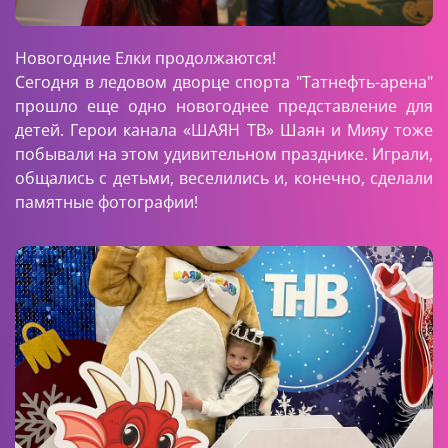
Новогодние Елки продолжаются!
Сегодня в ледовом дворце спорта "Татнефть-арена"
прошло еще одно новогоднее представление для
детей. Герои канала «ШАЯН ТВ» Шаян и Мияу тоже
побывали на этом удивительном празднике. Играли,
общались с детьми, веселились и, конечно, сделали
памятные фотографии!