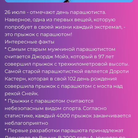
26 июля - отмечают день парашютиста.
Наверное, одна из первых вещей, которую
попробует в своей жизни каждый экстремал, -
это прыжок с парашютом!
Интересные факты
* Самым старым мужчиной парашютистом
считается Джордж Мойз, который в 97 лет
совершил прыжок с трехкилометровой высоты.
Самой старой парашютисткой является Дороти
Кастерн, которая в свой 102 день рождения
совершила прыжок с парашютом с моста над
рекой Снейк.
* Прыжки с парашютом считаются
небезопасным видом спорта. Согласно
статистике, каждый 4000 прыжок заканчивается
неблагоприятно
* Первые разработки парашюта принадлежат
Леонардо да Винчи. В 2000 году А. Николас по