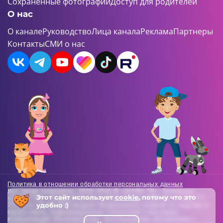
Сохраненные фотографии
Доступ для родителей
О нас
О канале
Руководство
Лица канала
Реклама
Партнеры
Контакты
СМИ о нас
Политика в отношении обработки персональных данных
Все права защищены. 2018-2026 © «ШАЯН ТВ». Телеканал
Этот сайт использует
cookie
, потому что это
«ШАЯН ТВ» , Свидетельство о регистрации СМИ Эл-Л №ФС77-
удобно :)
73138 от 22.06.2018 выдано Федеральной службой по надзору в
сфере связи, информационных технологий и массовых
коммуникаций (Роскомнадзор). Использование материалов с