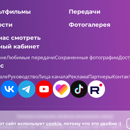
ьтфильмы
Передачи
ости
Фотогалерея
нас смотреть
ный кабинет
мне
Любимые передачи
Сохраненные фотографии
Дост
ас
але
Руководство
Лица канала
Реклама
Партнеры
Контак
Политика в отношении обработки персональных данных
от сайт использует
cookie
, потому что это удобно :)
леканал «ШАЯН ТВ» , Свидетельство о регистрации СМИ Эл-Л №ФС77-731