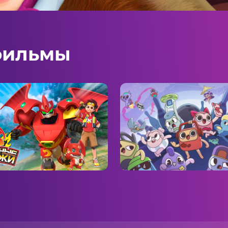
фильмы
льные стражи
Спина к спине