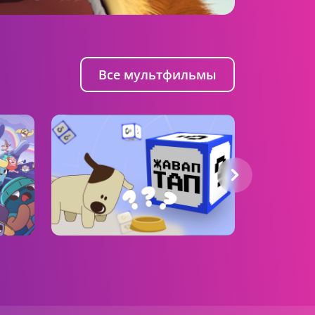
Все мультфильмы
Найди ответ
Роботы
Тенева