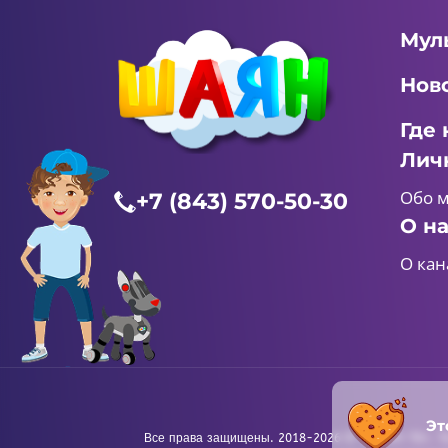
Мул
Нов
Где 
Лич
Обо 
+7 (843) 570-50-30
О н
О кан
Эт
Все права защищены. 2018-2026 © «ШАЯН ТВ». Те