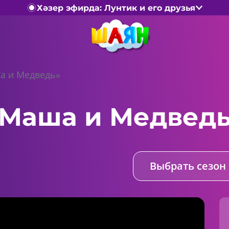
Хәзер эфирда: Лунтик и его друзья
а и Медведь»
Маша и Медвед
Выбрать сезон