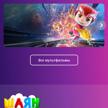
11:00 AM
Геройчики
5 серия
Джи-Джи Бонд: Супергонщик
Все мультфильмы
11:00 AM
Геройчики
6 серия