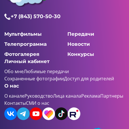
11:00 AM
+7 (843) 570-50-30
Геройчики
7 серия
Мультфильмы
Передачи
Телепрограмма
Новости
Фотогалерея
Конкурсы
11:00 AM
Личный кабинет
Геройчики
Обо мне
Любимые передачи
8 серия
Сохраненные фотографии
Доступ для родителей
О нас
О канале
Руководство
Лица канала
Реклама
Партнеры
Контакты
СМИ о нас
11:00 AM
Геройчики
9 серия