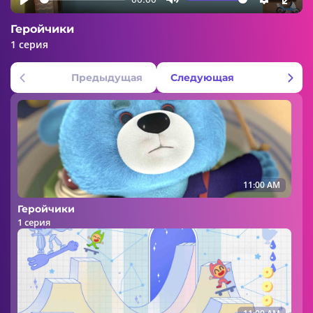
Play
Mute
Settings
Ente
Геройчики
fulls
1 серия
Предыдущая
Следующая
11:00 AM
Геройчики
1 серия