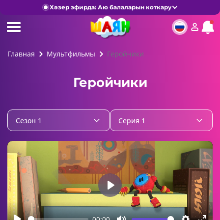
Хәзер эфирда: Аю балаларын коткару
Главная
Мультфильмы
Геройчики
Геройчики
Сезон 1
Серия 1
Play
00:00