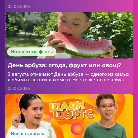
абитуриенты уже подали более 50 тысяч
03.08.2026
заявлений. Об этом сообщает МОиН РТ.
Интересные факты
День арбуза: ягода, фрукт или овощ?
3 августа отмечают День арбуза — одного из самых
любимых летних лакомств. Но что же такое арбуз
на самом деле? Ягода, фрукт или овощ?
03.08.2026
Новость канала