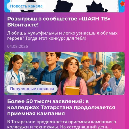
Новость канала
Розыгрыш в сообществе «ШАЯН ТВ»
ВКонтакте!
Любишь мультфильмы и легко узнаешь любимых
героев? Тогда этот конкурс для тебя!
04.08.2026
Популярные новости
Более 50 тысяч заявлений: в
колледжах Татарстана продолжается
приемная кампания
В Татарстане продолжается приемная кампания в
колледжи и техникумы. На сегодняшний день