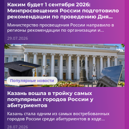
Каким будет 1 сентября 2026:
Минпросвещения России подготовило
рекомендации по проведению Дня
знаний
Министерство просвещения России направило в
регионы рекомендации по организации и
проведению Дня знаний, который пройдет 1
29.07.2026
сентября 2026 года. Документ предназначен для
школ и организаций среднего профессионального
образования. В этом году особое внимание уделено
мероприятиям, посвященным Году единства
народов России.
Популярные новости
Казань вошла в тройку самых
популярных городов России у
абитуриентов
Казань стала одним из самых востребованных
городов России среди абитуриентов в ходе
приемной кампании 2026 года. По данным
28.07.2026